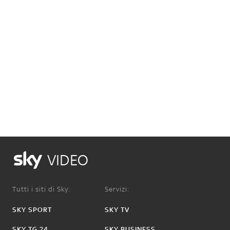
VIDEO
Tutti i siti di Sky:
Servizi:
SKY SPORT
SKY TV
SKY TG 24
SKY BUSINESS