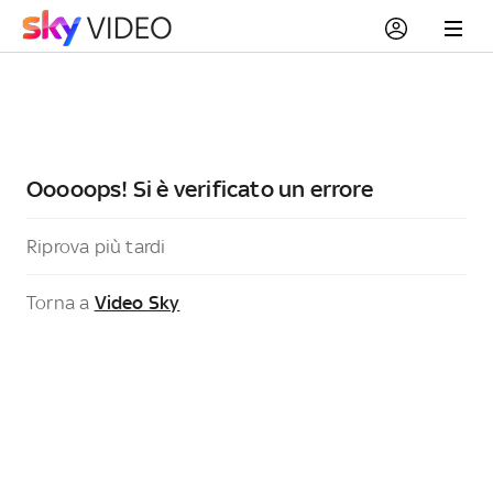
Ooooops! Si è verificato un errore
Riprova più tardi
Torna a
Video Sky