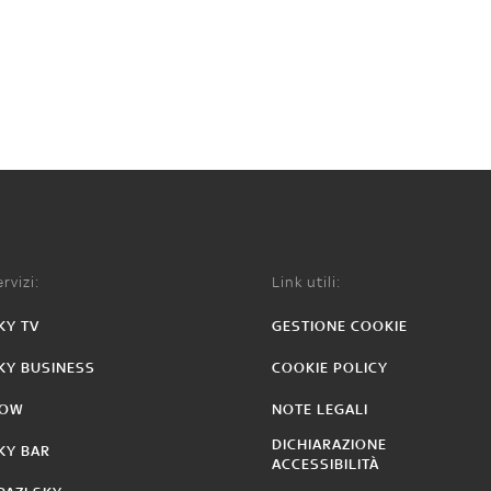
rvizi:
Link utili:
KY TV
GESTIONE COOKIE
KY BUSINESS
COOKIE POLICY
OW
NOTE LEGALI
DICHIARAZIONE
KY BAR
ACCESSIBILITÀ