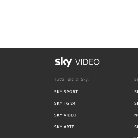
VIDEO
Tutti i siti di Sky:
Se
SKY SPORT
S
SKY TG 24
S
SKY VIDEO
N
SKY ARTE
S