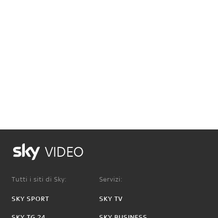
VIDEO
Tutti i siti di Sky:
Servizi:
SKY SPORT
SKY TV
SKY TG 24
SKY BUSINESS