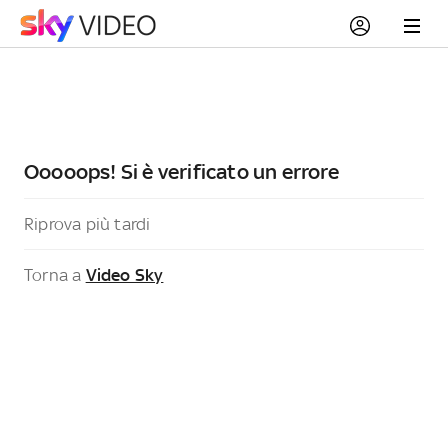
Ooooops! Si è verificato un errore
Riprova più tardi
Torna a
Video Sky