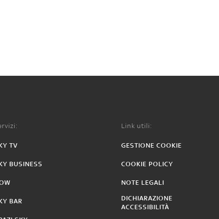
rvizi:
Link utili:
KY TV
GESTIONE COOKIE
KY BUSINESS
COOKIE POLICY
OW
NOTE LEGALI
DICHIARAZIONE
KY BAR
ACCESSIBILITÀ