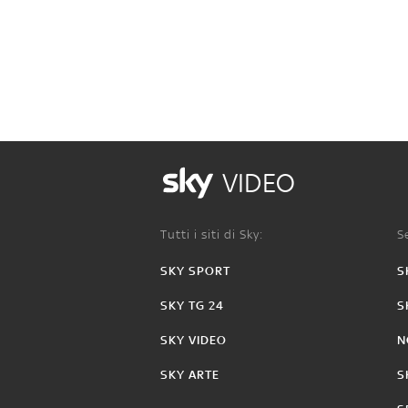
VIDEO
Tutti i siti di Sky:
Se
SKY SPORT
S
SKY TG 24
S
SKY VIDEO
N
SKY ARTE
S