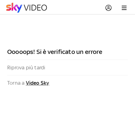
Ooooops! Si è verificato un errore
Riprova più tardi
Torna a
Video Sky