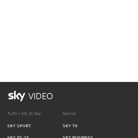
VIDEO
Tutti i siti di Sky:
Servizi:
SKY SPORT
SKY TV
SKY TG 24
SKY BUSINESS