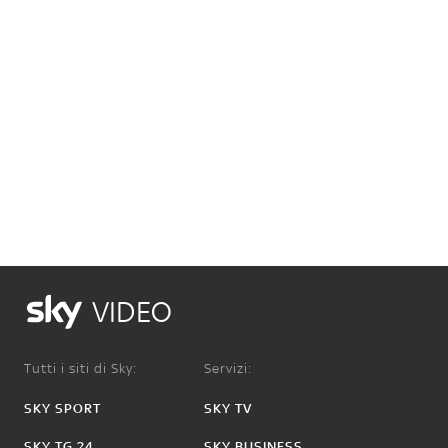
VIDEO
Tutti i siti di Sky:
Servizi:
SKY SPORT
SKY TV
SKY TG 24
SKY BUSINESS