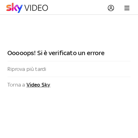
Ooooops! Si è verificato un errore
Riprova più tardi
Torna a
Video Sky