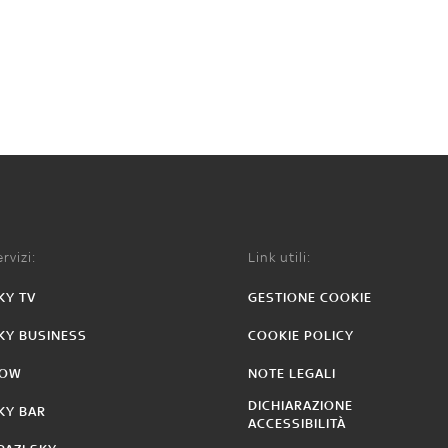
rvizi:
Link utili:
KY TV
GESTIONE COOKIE
KY BUSINESS
COOKIE POLICY
OW
NOTE LEGALI
DICHIARAZIONE
KY BAR
ACCESSIBILITÀ