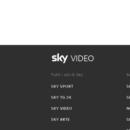
VIDEO
Tutti i siti di Sky:
Se
SKY SPORT
S
SKY TG 24
S
SKY VIDEO
N
SKY ARTE
S