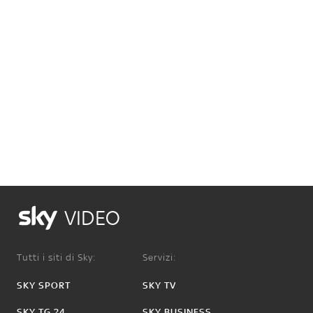
VIDEO
Tutti i siti di Sky:
Servizi:
SKY SPORT
SKY TV
SKY TG 24
SKY BUSINESS