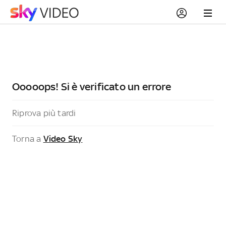
Ooooops! Si è verificato un errore
Riprova più tardi
Torna a
Video Sky