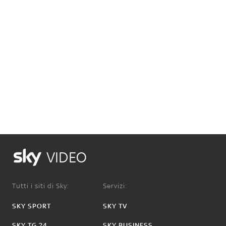
VIDEO
Tutti i siti di Sky:
Servizi:
SKY SPORT
SKY TV
SKY TG 24
SKY BUSINESS