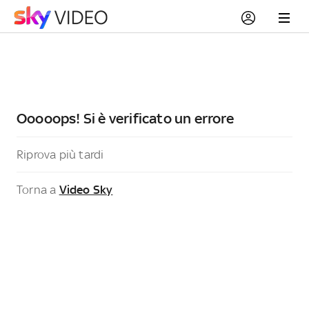
Ooooops! Si è verificato un errore
Riprova più tardi
Torna a
Video Sky