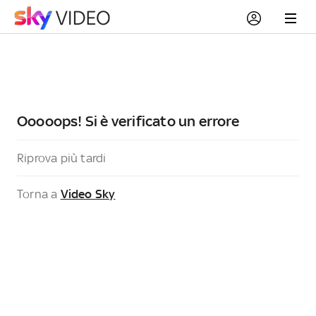
Ooooops! Si è verificato un errore
Riprova più tardi
Torna a
Video Sky