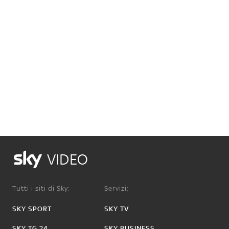
VIDEO
Tutti i siti di Sky:
Servizi:
SKY SPORT
SKY TV
SKY TG 24
SKY BUSINESS