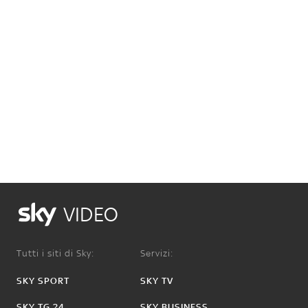
VIDEO
Tutti i siti di Sky:
Servizi:
SKY SPORT
SKY TV
SKY TG 24
SKY BUSINESS