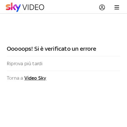
Ooooops! Si è verificato un errore
Riprova più tardi
Torna a
Video Sky