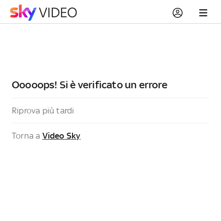
Ooooops! Si è verificato un errore
Riprova più tardi
Torna a
Video Sky