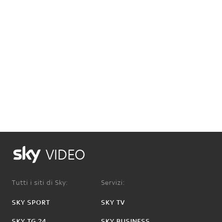
VIDEO
Tutti i siti di Sky:
Servizi:
SKY SPORT
SKY TV
SKY TG 24
SKY BUSINESS