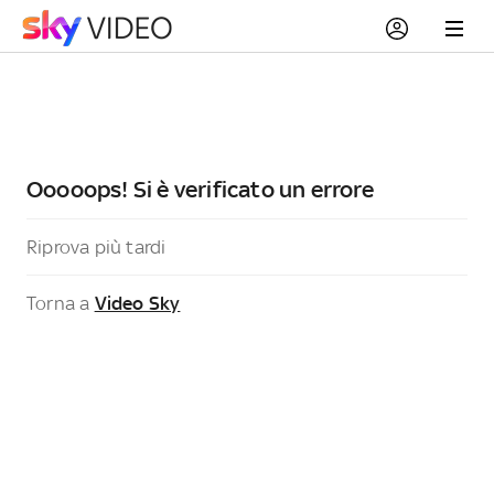
Ooooops! Si è verificato un errore
Riprova più tardi
Torna a
Video Sky