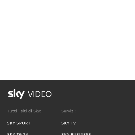
VIDEO
Tutti i siti di Sky:
Servizi:
SKY SPORT
SKY TV
SKY TG 24
SKY BUSINESS