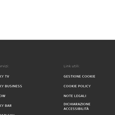
rvizi:
Link utili:
KY TV
GESTIONE COOKIE
KY BUSINESS
COOKIE POLICY
OW
NOTE LEGALI
DICHIARAZIONE
KY BAR
ACCESSIBILITÀ