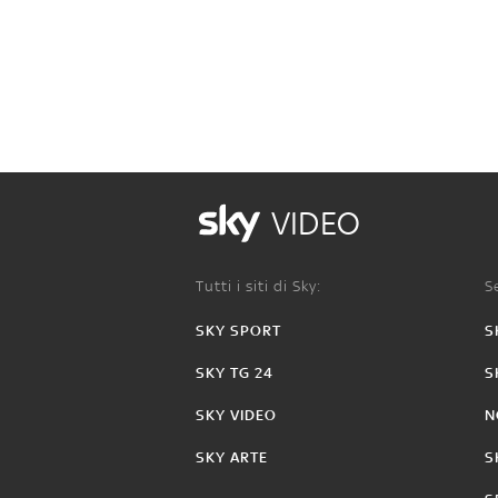
VIDEO
Tutti i siti di Sky:
Se
SKY SPORT
S
SKY TG 24
S
SKY VIDEO
N
SKY ARTE
S