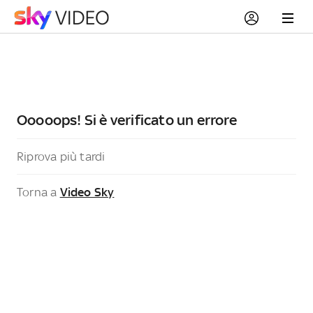
Ooooops! Si è verificato un errore
Riprova più tardi
Torna a
Video Sky