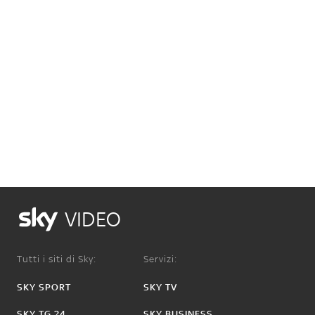
VIDEO
Tutti i siti di Sky:
Servizi:
SKY SPORT
SKY TV
SKY TG 24
SKY BUSINESS