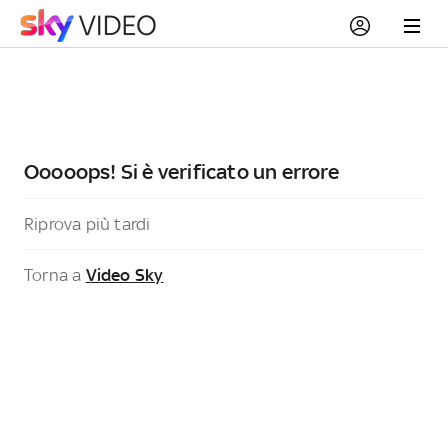
Ooooops! Si è verificato un errore
Riprova più tardi
Torna a
Video Sky