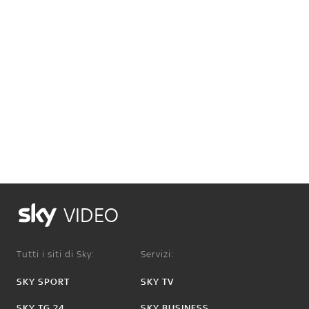
VIDEO
Tutti i siti di Sky:
Servizi:
SKY SPORT
SKY TV
SKY TG 24
SKY BUSINESS