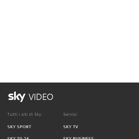
VIDEO
Tutti i siti di Sky:
Servizi:
SKY SPORT
SKY TV
SKY TG 24
SKY BUSINESS