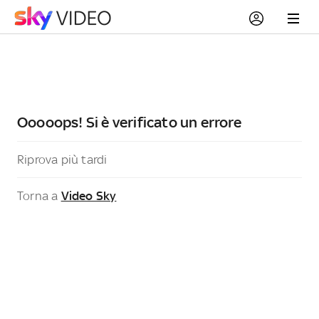
Ooooops! Si è verificato un errore
Riprova più tardi
Torna a
Video Sky