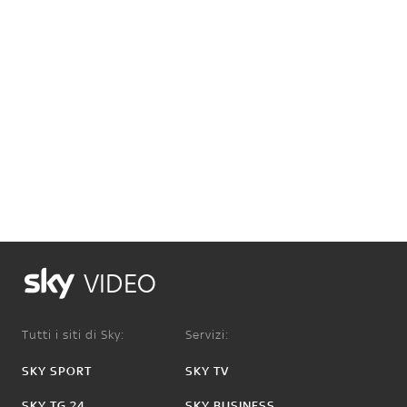
VIDEO
Tutti i siti di Sky:
Servizi:
SKY SPORT
SKY TV
SKY TG 24
SKY BUSINESS