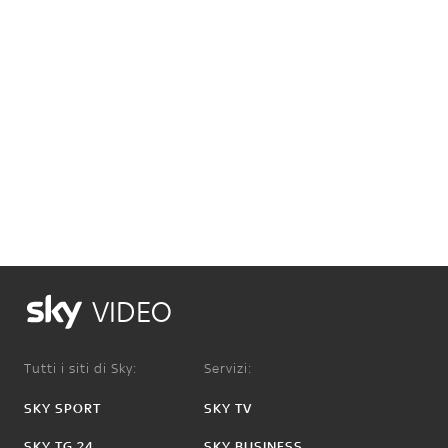
VIDEO
Tutti i siti di Sky:
Servizi:
SKY SPORT
SKY TV
SKY TG 24
SKY BUSINESS