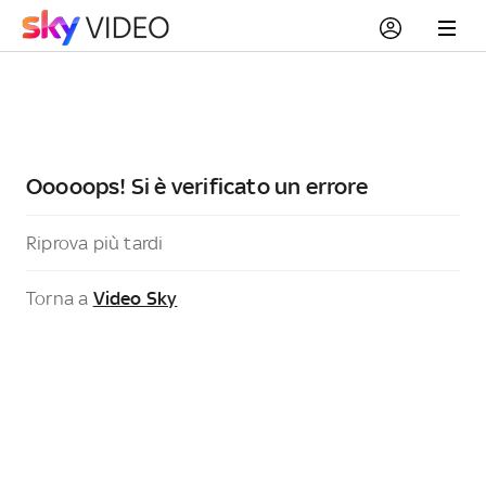
Ooooops! Si è verificato un errore
Riprova più tardi
Torna a
Video Sky