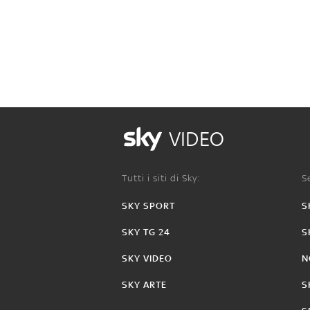
VIDEO
Tutti i siti di Sky:
Se
SKY SPORT
S
SKY TG 24
S
SKY VIDEO
N
SKY ARTE
S