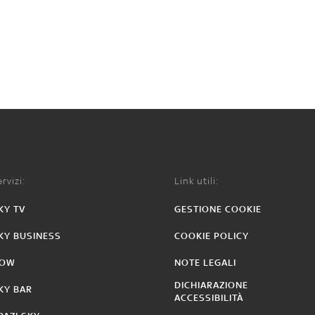
rvizi:
Link utili:
KY TV
GESTIONE COOKIE
KY BUSINESS
COOKIE POLICY
OW
NOTE LEGALI
DICHIARAZIONE
KY BAR
ACCESSIBILITÀ