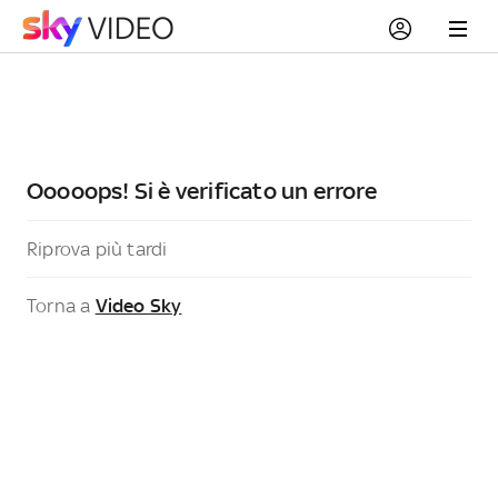
Ooooops! Si è verificato un errore
Riprova più tardi
Torna a
Video Sky