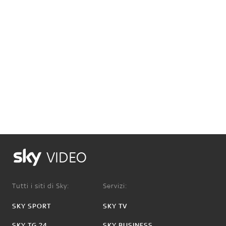
VIDEO
Tutti i siti di Sky:
Servizi:
SKY SPORT
SKY TV
SKY TG 24
SKY BUSINESS