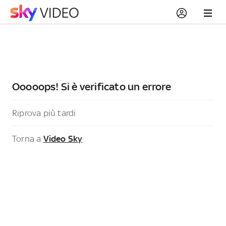
Ooooops! Si è verificato un errore
Riprova più tardi
Torna a
Video Sky