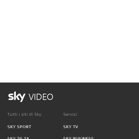
VIDEO
Tutti i siti di Sky:
Servizi:
SKY SPORT
SKY TV
SKY TG 24
SKY BUSINESS