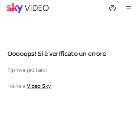
Ooooops! Si è verificato un errore
Riprova più tardi
Torna a
Video Sky