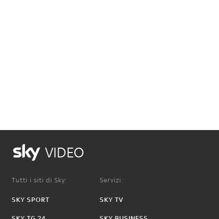
VIDEO
Tutti i siti di Sky:
Servizi:
SKY SPORT
SKY TV
SKY TG 24
SKY BUSINESS