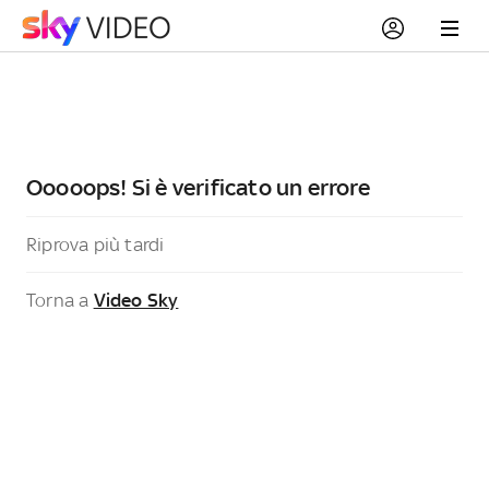
Ooooops! Si è verificato un errore
Riprova più tardi
Torna a
Video Sky