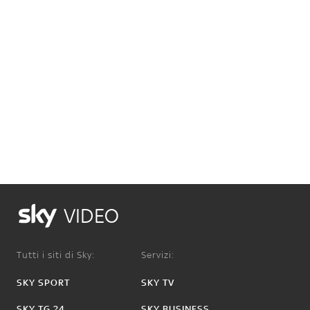
VIDEO
Tutti i siti di Sky:
Servizi:
SKY SPORT
SKY TV
SKY TG 24
SKY BUSINESS