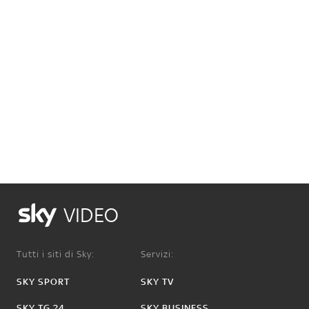
VIDEO
Tutti i siti di Sky:
Servizi:
SKY SPORT
SKY TV
SKY TG 24
SKY BUSINESS