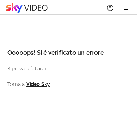
Ooooops! Si è verificato un errore
Riprova più tardi
Torna a
Video Sky