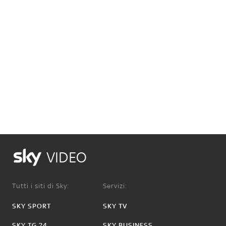
VIDEO
Tutti i siti di Sky:
Servizi:
SKY SPORT
SKY TV
SKY TG 24
SKY BUSINESS