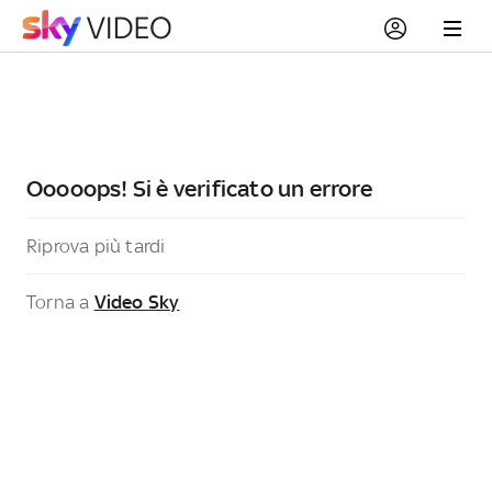
Ooooops! Si è verificato un errore
Riprova più tardi
Torna a
Video Sky