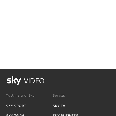
VIDEO
Tutti i siti di Sky:
Servizi:
SKY SPORT
SKY TV
SKY TG 24
SKY BUSINESS