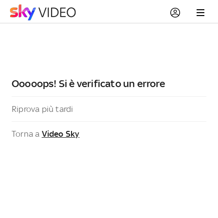
Ooooops! Si è verificato un errore
Riprova più tardi
Torna a
Video Sky