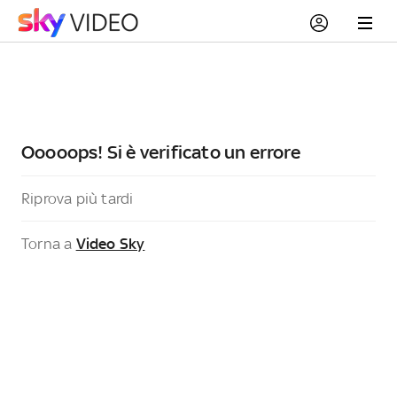
Ooooops! Si è verificato un errore
Riprova più tardi
Torna a
Video Sky