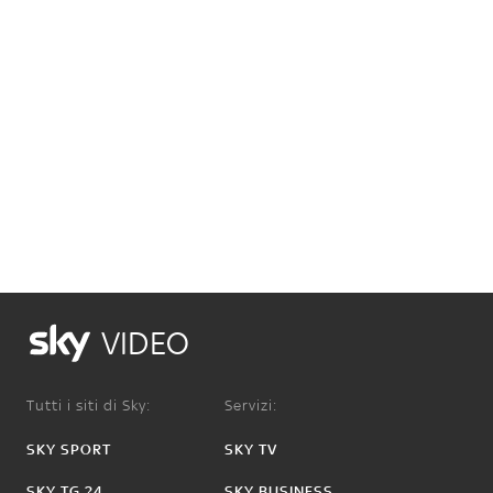
VIDEO
Tutti i siti di Sky:
Servizi:
SKY SPORT
SKY TV
SKY TG 24
SKY BUSINESS