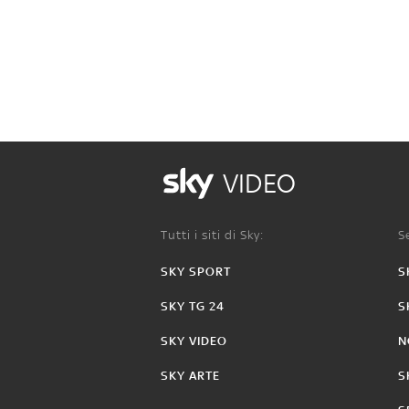
VIDEO
Tutti i siti di Sky:
Se
SKY SPORT
S
SKY TG 24
S
SKY VIDEO
N
SKY ARTE
S