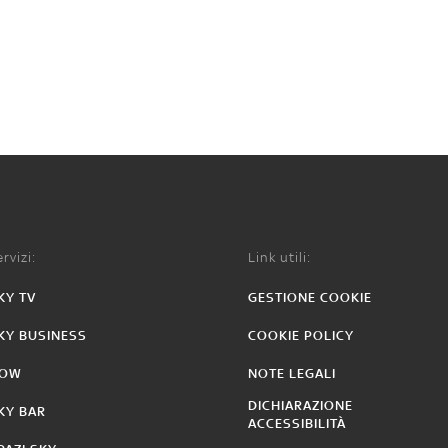
rvizi:
Link utili:
KY TV
GESTIONE COOKIE
KY BUSINESS
COOKIE POLICY
OW
NOTE LEGALI
DICHIARAZIONE
KY BAR
ACCESSIBILITÀ