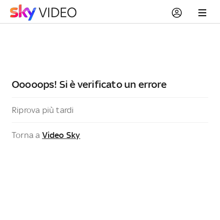
Ooooops! Si è verificato un errore
Riprova più tardi
Torna a
Video Sky