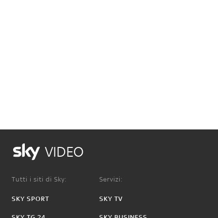
VIDEO
Tutti i siti di Sky:
Servizi:
SKY SPORT
SKY TV
SKY TG 24
SKY BUSINESS