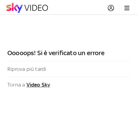
Ooooops! Si è verificato un errore
Riprova più tardi
Torna a
Video Sky