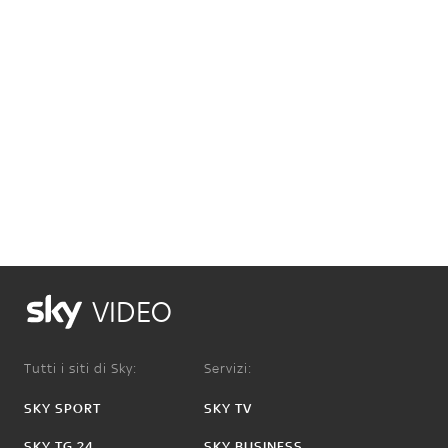
VIDEO
Tutti i siti di Sky:
Servizi:
SKY SPORT
SKY TV
SKY TG 24
SKY BUSINESS