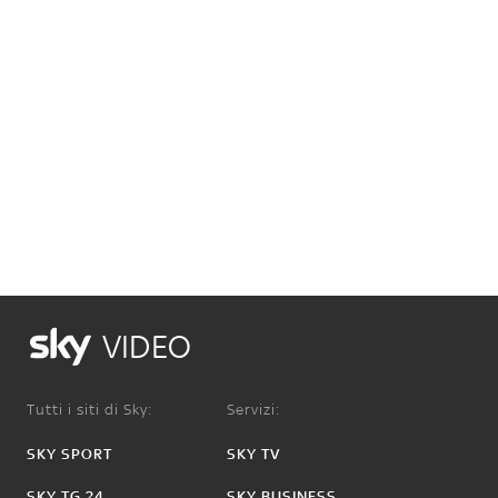
VIDEO
Tutti i siti di Sky:
Servizi:
SKY SPORT
SKY TV
SKY TG 24
SKY BUSINESS