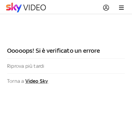
Ooooops! Si è verificato un errore
Riprova più tardi
Torna a
Video Sky