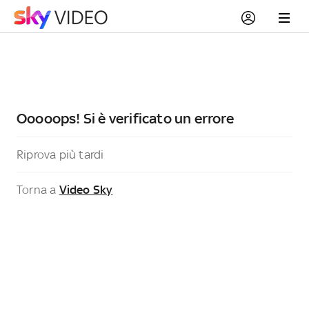
Ooooops! Si è verificato un errore
Riprova più tardi
Torna a
Video Sky