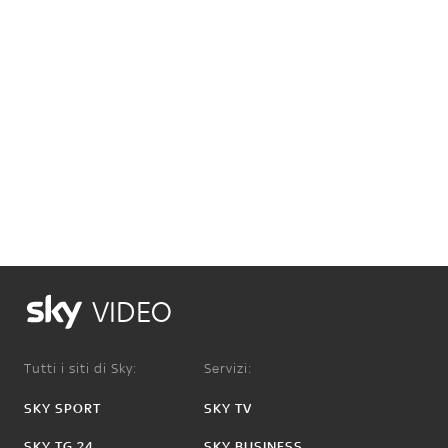
VIDEO
Tutti i siti di Sky:
Servizi:
SKY SPORT
SKY TV
SKY TG 24
SKY BUSINESS