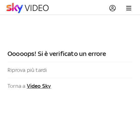
Ooooops! Si è verificato un errore
Riprova più tardi
Torna a
Video Sky