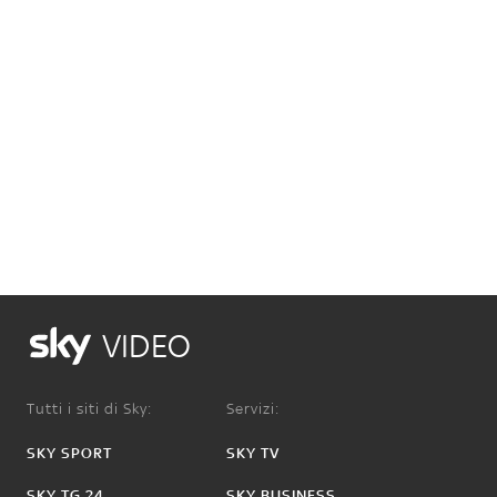
VIDEO
Tutti i siti di Sky:
Servizi:
SKY SPORT
SKY TV
SKY TG 24
SKY BUSINESS