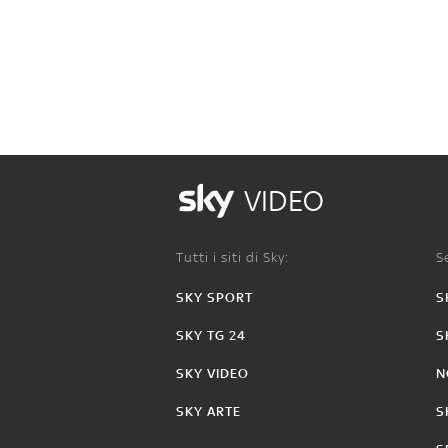
VIDEO
Tutti i siti di Sky:
Se
SKY SPORT
S
SKY TG 24
S
SKY VIDEO
N
SKY ARTE
S