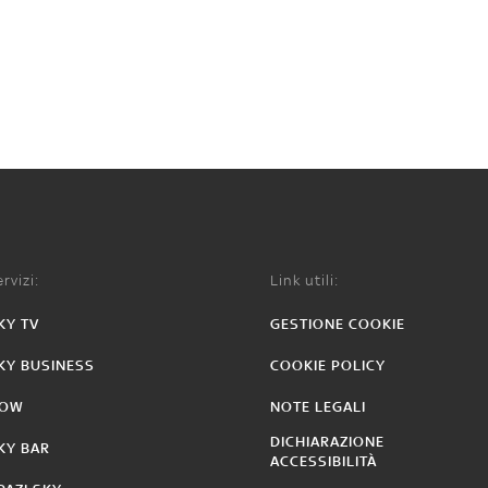
rvizi:
Link utili:
KY TV
GESTIONE COOKIE
KY BUSINESS
COOKIE POLICY
OW
NOTE LEGALI
DICHIARAZIONE
KY BAR
ACCESSIBILITÀ