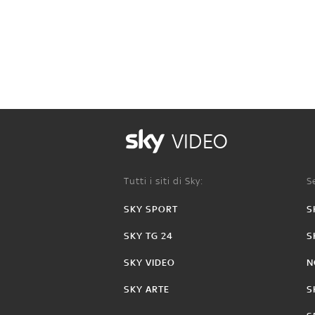
VIDEO
Tutti i siti di Sky:
Se
SKY SPORT
S
SKY TG 24
S
SKY VIDEO
N
SKY ARTE
S