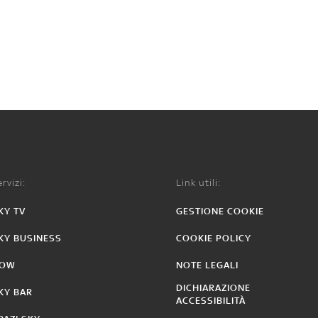
rvizi:
Link utili:
KY TV
GESTIONE COOKIE
KY BUSINESS
COOKIE POLICY
OW
NOTE LEGALI
DICHIARAZIONE
KY BAR
ACCESSIBILITÀ