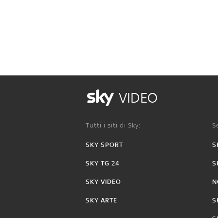
VIDEO
Tutti i siti di Sky:
Se
SKY SPORT
S
SKY TG 24
S
SKY VIDEO
N
SKY ARTE
S