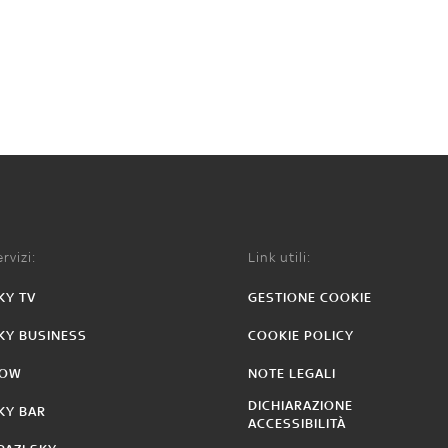
rvizi:
Link utili:
KY TV
GESTIONE COOKIE
KY BUSINESS
COOKIE POLICY
OW
NOTE LEGALI
DICHIARAZIONE
KY BAR
ACCESSIBILITÀ