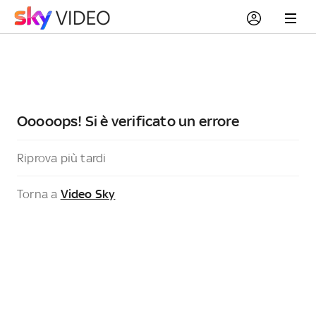
Ooooops! Si è verificato un errore
Riprova più tardi
Torna a
Video Sky