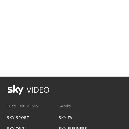
VIDEO
Tutti i siti di Sky:
Servizi:
SKY SPORT
SKY TV
SKY TG 24
SKY BUSINESS