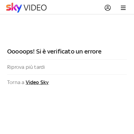
Ooooops! Si è verificato un errore
Riprova più tardi
Torna a
Video Sky