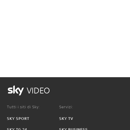
VIDEO
Tutti i siti di Sky:
Servizi:
SKY SPORT
SKY TV
SKY TG 24
SKY BUSINESS