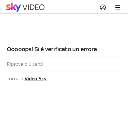
Ooooops! Si è verificato un errore
Riprova più tardi
Torna a
Video Sky