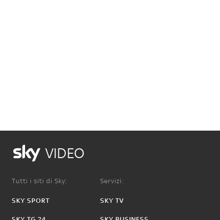
VIDEO
Tutti i siti di Sky:
Servizi:
SKY SPORT
SKY TV
SKY TG 24
SKY BUSINESS