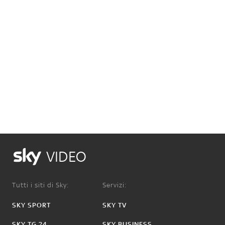
VIDEO
Tutti i siti di Sky:
Servizi:
SKY SPORT
SKY TV
SKY TG 24
SKY BUSINESS