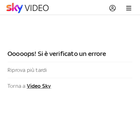
Ooooops! Si è verificato un errore
Riprova più tardi
Torna a
Video Sky