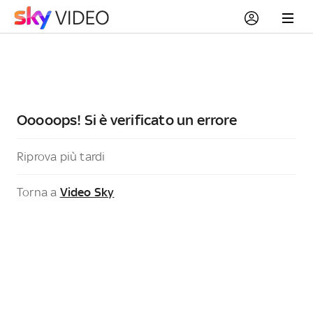
Ooooops! Si è verificato un errore
Riprova più tardi
Torna a
Video Sky