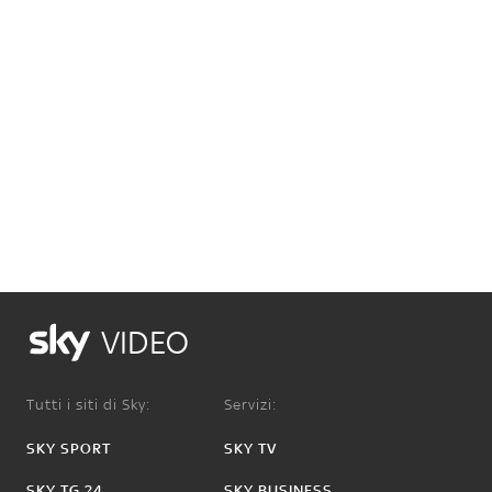
VIDEO
Tutti i siti di Sky:
Servizi:
SKY SPORT
SKY TV
SKY TG 24
SKY BUSINESS