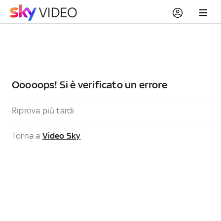
Ooooops! Si è verificato un errore
Riprova più tardi
Torna a
Video Sky