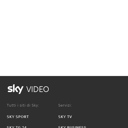
VIDEO
Tutti i siti di Sky:
Servizi:
SKY SPORT
SKY TV
SKY TG 24
SKY BUSINESS