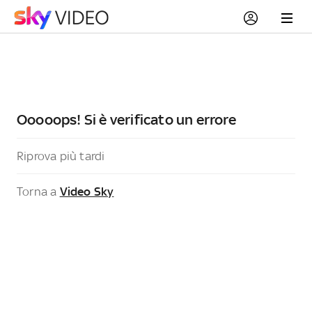
Ooooops! Si è verificato un errore
Riprova più tardi
Torna a
Video Sky