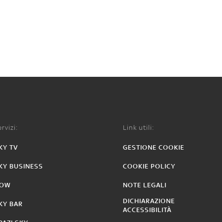
rvizi:
Link utili:
KY TV
GESTIONE COOKIE
KY BUSINESS
COOKIE POLICY
OW
NOTE LEGALI
DICHIARAZIONE
KY BAR
ACCESSIBILITÀ