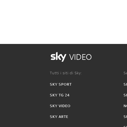
VIDEO
Tutti i siti di Sky:
Se
SKY SPORT
S
SKY TG 24
S
SKY VIDEO
N
SKY ARTE
S