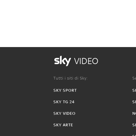
VIDEO
Tutti i siti di Sky:
Se
SKY SPORT
S
SKY TG 24
S
SKY VIDEO
N
SKY ARTE
S