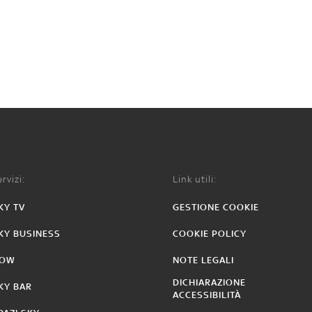
rvizi:
Link utili:
KY TV
GESTIONE COOKIE
KY BUSINESS
COOKIE POLICY
OW
NOTE LEGALI
DICHIARAZIONE
KY BAR
ACCESSIBILITÀ