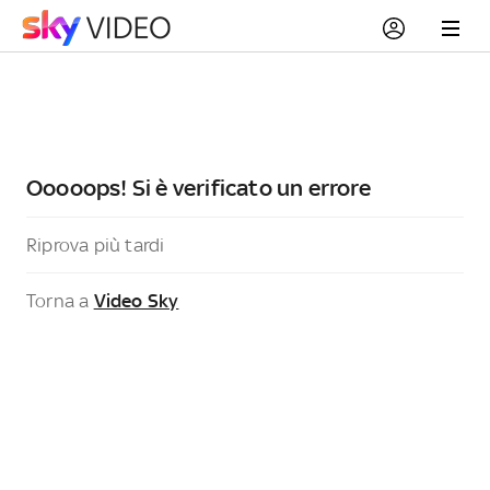
Ooooops! Si è verificato un errore
Riprova più tardi
Torna a
Video Sky