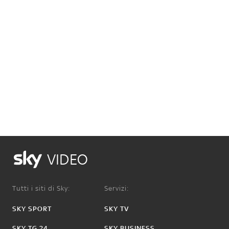
VIDEO
Tutti i siti di Sky:
Servizi:
SKY SPORT
SKY TV
SKY TG 24
SKY BUSINESS