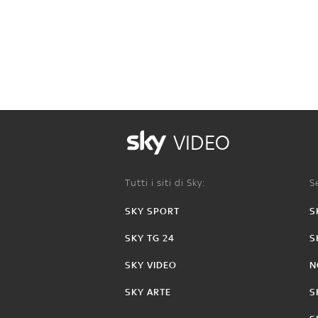
VIDEO
Tutti i siti di Sky:
Se
SKY SPORT
S
SKY TG 24
S
SKY VIDEO
N
SKY ARTE
S