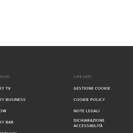
rvizi:
Link utili:
KY TV
GESTIONE COOKIE
KY BUSINESS
COOKIE POLICY
OW
NOTE LEGALI
DICHIARAZIONE
KY BAR
ACCESSIBILITÀ