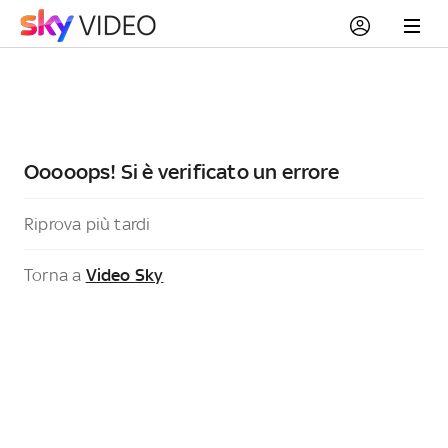
Ooooops! Si è verificato un errore
Riprova più tardi
Torna a
Video Sky