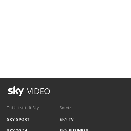
VIDEO
Tutti i siti di Sky:
Servizi:
SKY SPORT
SKY TV
SKY TG 24
SKY BUSINESS