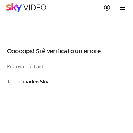
Ooooops! Si è verificato un errore
Riprova più tardi
Torna a
Video Sky