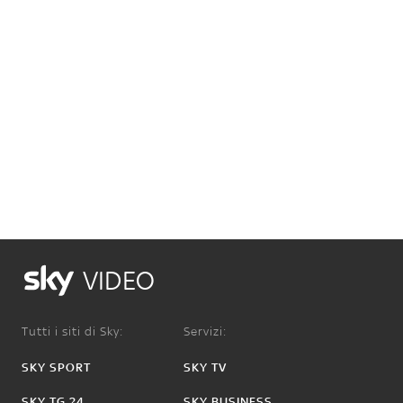
VIDEO
Tutti i siti di Sky:
Servizi:
SKY SPORT
SKY TV
SKY TG 24
SKY BUSINESS